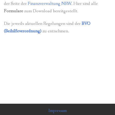
PR-INFOS
der Seite der
Finanzverwaltung NRW
. Hier sind alle
Formulare
zum Download bereitgestellt.
FAQ
Die jeweils aktuellen Regelungen sind der
BVO
KONTAKT
(Beihilfeverordnung)
zu entnehmen.
Impressum